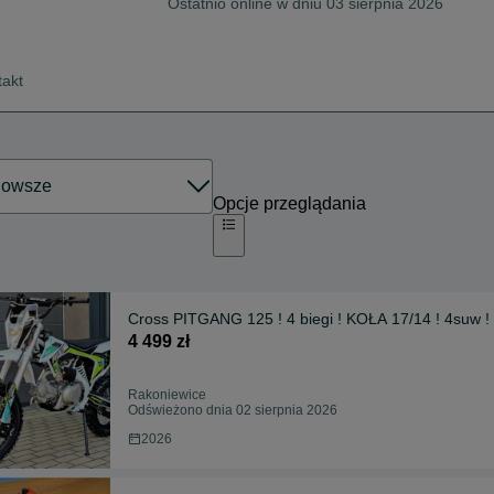
Ostatnio online w dniu 03 sierpnia 2026
takt
Opcje przeglądania
Cross PITGANG 125 ! 4 biegi ! KOŁA 17/14 ! 4suw 
4 499 zł
Rakoniewice
Odświeżono dnia 02 sierpnia 2026
2026