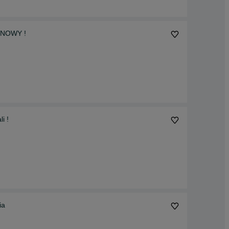
! NOWY !
i !
ia