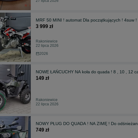
27 lipca 2026
MRF 50 MINI ! automat Dla początkujących ! 4suw 
3 999 zł
Rakoniewice
22 lipca 2026
2026
NOWE ŁAŃCUCHY NA koła do quada ! 8 , 10 , 12 cal
149 zł
Rakoniewice
22 lipca 2026
NOWY PŁUG DO QUADA ! NA ZIMĘ ! Do odśnieżan
749 zł