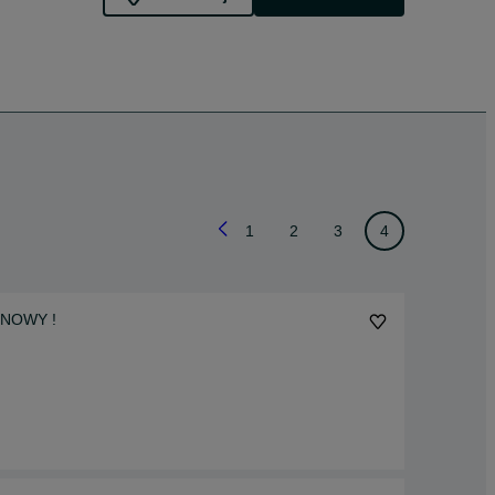
1
2
3
4
! NOWY !