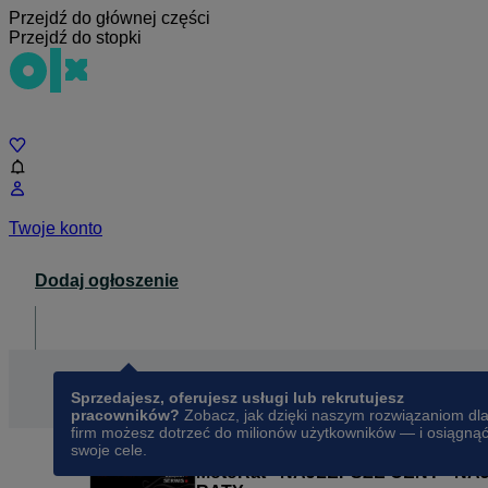
Przejdź do głównej części
Przejdź do stopki
Czat
Twoje konto
Dodaj ogłoszenie
Dla biznesu
opens in a new tab
Sprzedajesz, oferujesz usługi lub rekrutujesz
pracowników?
Zobacz, jak dzięki naszym rozwiązaniom dl
firm możesz dotrzeć do milionów użytkowników — i osiągną
swoje cele.
MotoRat - NAJLEPSZE CENY - N