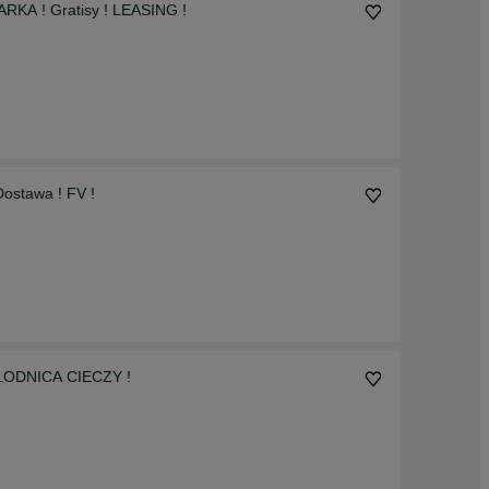
KA ! Gratisy ! LEASING !
ostawa ! FV !
CHŁODNICA CIECZY !