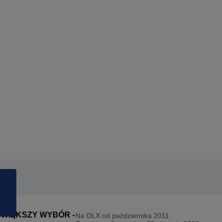
a
ć
AJWIĘKSZY WYBÓR -
Na OLX od
października 2011