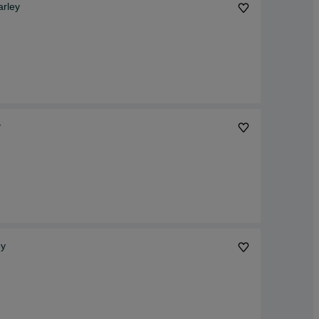
rley
y
ey